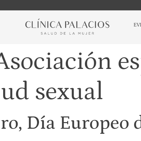
EV
Asociación e
lud sexual
ero, Día Europeo 