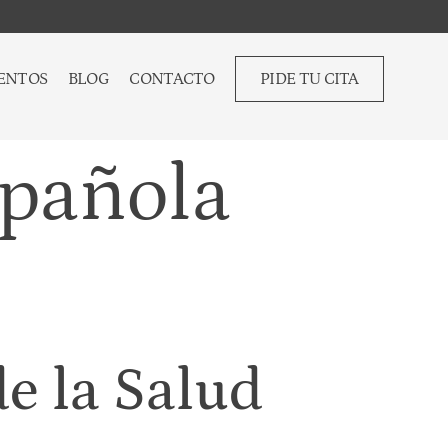
ENTOS
BLOG
CONTACTO
PIDE TU CITA
spañola
de la Salud