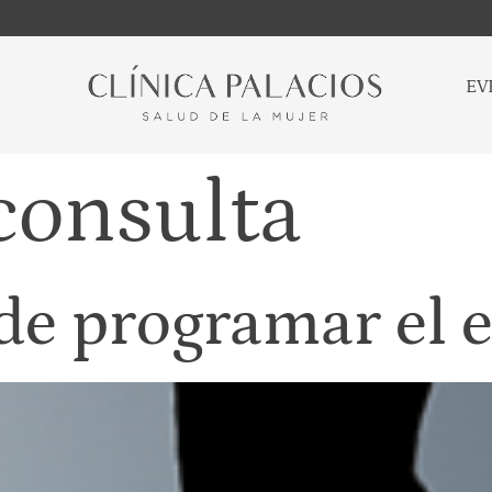
EV
consulta
 de programar el