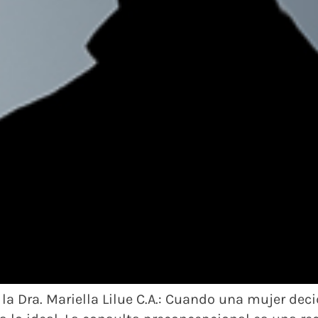
a la Dra. Mariella Lilue C.A.: Cuando una mujer dec