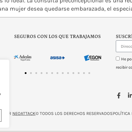
es lo ideal. La consulta preconcepcional es una 
 una mujer desea quedarse embarazada, el especia
SEGUROS CON LOS QUE TRABAJAMOS
SUSCR
He po
recibir 
o
O POR
NEOATTACK
© TODOS LOS DERECHOS RESERVADOS
POLÍTICA