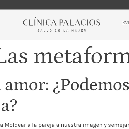
EV
Las metaform
l amor: ¿Podemos
ja?
uta Moldear a la pareja a nuestra imagen y semej