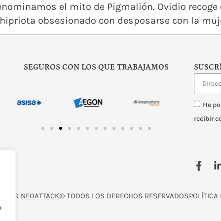
enominamos el mito de Pigmalión. Ovidio recoge e
hipriota obsesionado con desposarse con la mujer
SEGUROS CON LOS QUE TRABAJAMOS
SUSCR
He po
recibir 
O POR
NEOATTACK
© TODOS LOS DERECHOS RESERVADOS
POLÍTICA
o