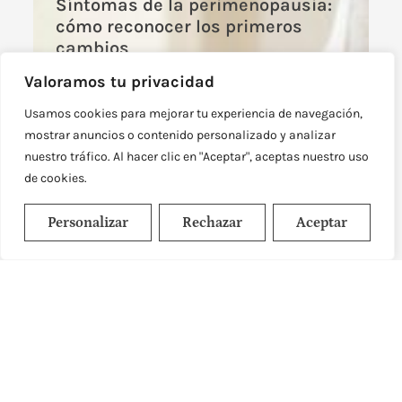
Síntomas de la perimenopausia:
cómo reconocer los primeros
cambios
Síntomas de la perimenopausia: cómo
Valoramos tu privacidad
reconocer los primeros cambios ¿Tu
menstruación ya no llega con la misma
Usamos cookies para mejorar tu experiencia de navegación,
regularidad, duermes peor,
mostrar anuncios o contenido personalizado y analizar
Leer más
nuestro tráfico. Al hacer clic en "Aceptar", aceptas nuestro uso
de cookies.
Personalizar
Rechazar
Aceptar