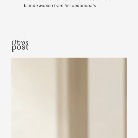
blonde women train her abdominals
Otros
post