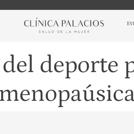
EV
 del deporte 
menopaúsic