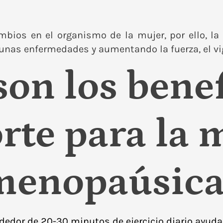
bios en el organismo de la mujer, por ello, la
unas enfermedades y aumentando la fuerza, el vigo
son los benef
rte para la 
menopaúsica
dedor de 20-30 minutos de ejercicio diario ayuda