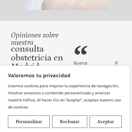
Opiniones sobre
nuestra
consulta
obstetricia en
nte
Buena
¡Fantástico! El
M
Madrid
con un
experiencia en
doctor Palacios
at
Conoce la experiencia
Valoramos tu privacidad
 de
este lugar, fui
es realmente
de nuestras pacientes y
nales
atendida por la
toda una
Usamos cookies para mejorar tu experiencia de navegación,
por qué nos eligen
osos,
Doctora
eminencia, sus
cl
mostrar anuncios o contenido personalizado y analizar
como su centro
 apoyo
Mariella Lilue
consejos os
p
obstetricia de
nuestro tráfico. Al hacer clic en "Aceptar", aceptas nuestro uso
el
de trato muy
atesoro como
confianza.
de cookies.
nto de
amable,
oro en paño.
 de la
delicado y te
También quiero
r.
explica todo. Me
destacar la
Personalizar
Rechazar
Aceptar
nda
hicieron varios
amabilidad de