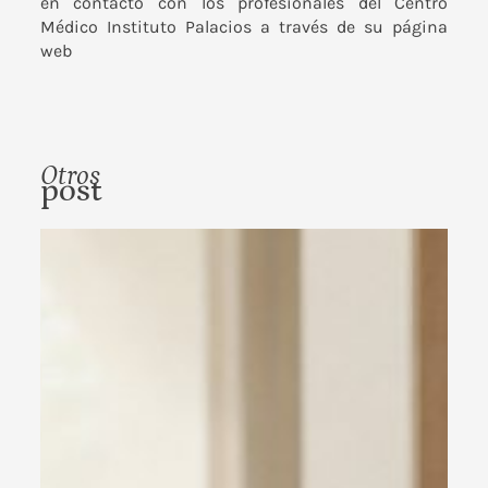
en contacto con los profesionales del Centro
Médico Instituto Palacios a través de su
página
web
Otros
post