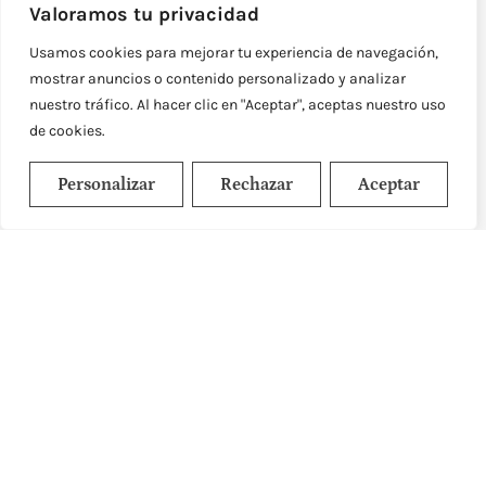
cambios
Valoramos tu privacidad
Síntomas de la perimenopausia: cómo
Usamos cookies para mejorar tu experiencia de navegación,
reconocer los primeros cambios ¿Tu
menstruación ya no llega con la misma
mostrar anuncios o contenido personalizado y analizar
regularidad, duermes peor,
nuestro tráfico. Al hacer clic en "Aceptar", aceptas nuestro uso
Leer más
de cookies.
Personalizar
Rechazar
Aceptar