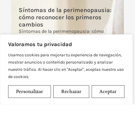
Síntomas de la perimenopausia:
cómo reconocer los primeros
cambios
Síntomas de la perimenopausia: cómo
reconocer los primeros cambios ¿Tu
menstruación ya no llega con la misma
Valoramos tu privacidad
regularidad, duermes peor,
Leer más
Usamos cookies para mejorar tu experiencia de navegación,
mostrar anuncios o contenido personalizado y analizar
nuestro tráfico. Al hacer clic en "Aceptar", aceptas nuestro uso
de cookies.
Personalizar
Rechazar
Aceptar