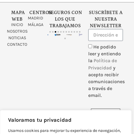
MAPA
CENTROS
SEGUROS CON
SUSCRÍBETE A
MADRID
WEB
LOS QUE
NUESTRA
INICIO
MÁLAGA
TRABAJAMOS
NEWSLETTER
NOSOTROS
NOTICIAS
CONTACTO
He podido
leer y entiendo
la
Política de
Privacidad
y
acepto recibir
comunicaciones
a través de
email.
Enviar
Valoramos tu privacidad
Usamos cookies para mejorar tu experiencia de navegación,