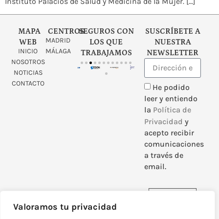
Instituto Palacios de Salud y Medicina de la Mujer. […]
MAPA
CENTROS
SEGUROS CON
SUSCRÍBETE A
MADRID
WEB
LOS QUE
NUESTRA
INICIO
MÁLAGA
TRABAJAMOS
NEWSLETTER
NOSOTROS
NOTICIAS
CONTACTO
He podido
leer y entiendo
la
Política de
Privacidad
y
acepto recibir
comunicaciones
a través de
email.
Enviar
Valoramos tu privacidad