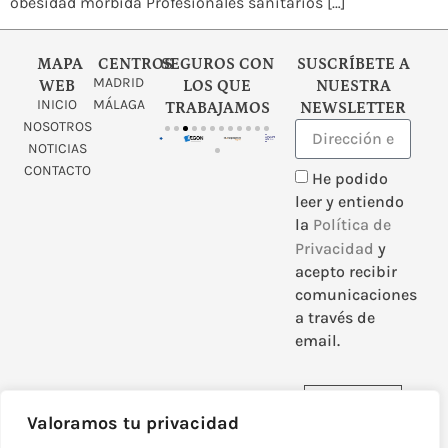
obesidad mórbida Profesionales sanitarios […]
MAPA
CENTROS
SEGUROS CON
SUSCRÍBETE A
MADRID
WEB
LOS QUE
NUESTRA
INICIO
MÁLAGA
TRABAJAMOS
NEWSLETTER
NOSOTROS
NOTICIAS
CONTACTO
He podido
leer y entiendo
la
Política de
Privacidad
y
acepto recibir
comunicaciones
a través de
email.
Enviar
Valoramos tu privacidad