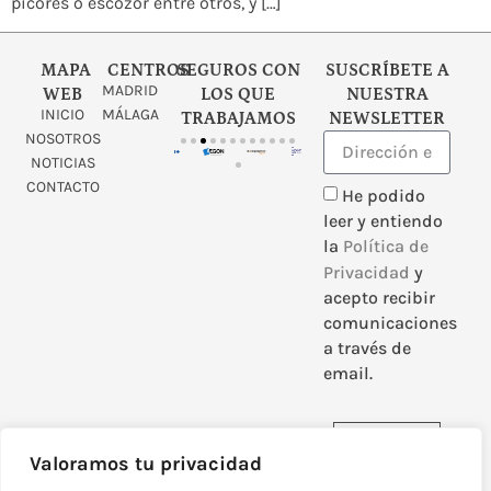
picores o escozor entre otros, y […]
MAPA
CENTROS
SEGUROS CON
SUSCRÍBETE A
MADRID
WEB
LOS QUE
NUESTRA
INICIO
MÁLAGA
TRABAJAMOS
NEWSLETTER
NOSOTROS
NOTICIAS
CONTACTO
He podido
leer y entiendo
la
Política de
Privacidad
y
acepto recibir
comunicaciones
a través de
email.
Enviar
Valoramos tu privacidad