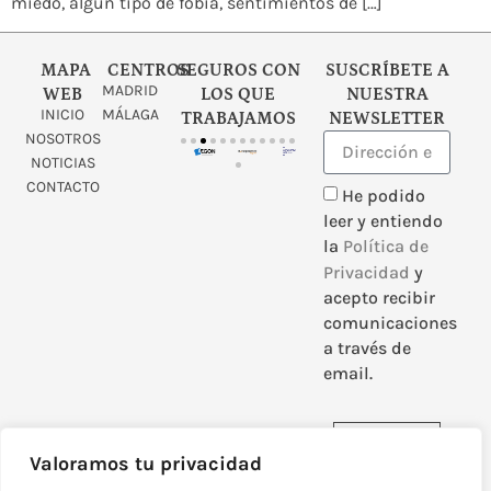
miedo, algún tipo de fobia, sentimientos de […]
MAPA
CENTROS
SEGUROS CON
SUSCRÍBETE A
MADRID
WEB
LOS QUE
NUESTRA
INICIO
MÁLAGA
TRABAJAMOS
NEWSLETTER
NOSOTROS
NOTICIAS
CONTACTO
He podido
leer y entiendo
la
Política de
Privacidad
y
acepto recibir
comunicaciones
a través de
email.
Enviar
Valoramos tu privacidad