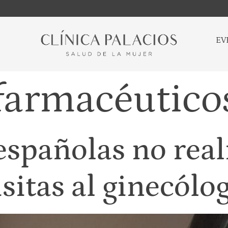
EV
farmacéutico
españolas no real
isitas al ginecólo