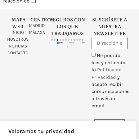
reacción de […]
MAPA
CENTROS
SEGUROS CON
SUSCRÍBETE A
MADRID
WEB
LOS QUE
NUESTRA
INICIO
MÁLAGA
TRABAJAMOS
NEWSLETTER
NOSOTROS
NOTICIAS
CONTACTO
He podido
leer y entiendo
la
Política de
Privacidad
y
acepto recibir
comunicaciones
a través de
email.
Enviar
Valoramos tu privacidad