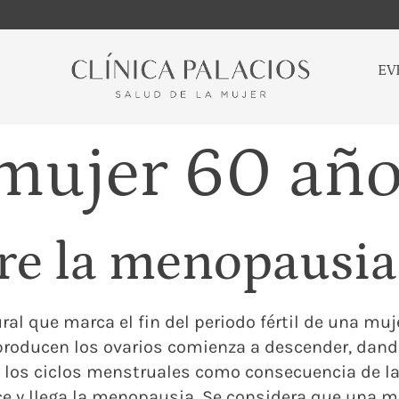
EV
mujer 60 año
bre la menopausia
l que marca el fin del periodo fértil de una mujer
oducen los ovarios comienza a descender, dando 
 de los ciclos menstruales como consecuencia de 
 y llega la menopausia. Se considera que una m