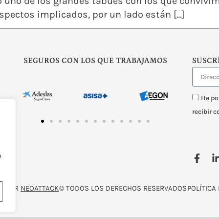
o uno de los grandes tabúes con los que convivim
aspectos implicados, por un lado están […]
SEGUROS CON LOS QUE TRABAJAMOS
SUSCR
He po
recibir 
o
O POR
NEOATTACK
© TODOS LOS DERECHOS RESERVADOS
POLÍTICA