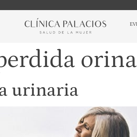
EV
perdida orina
a urinaria