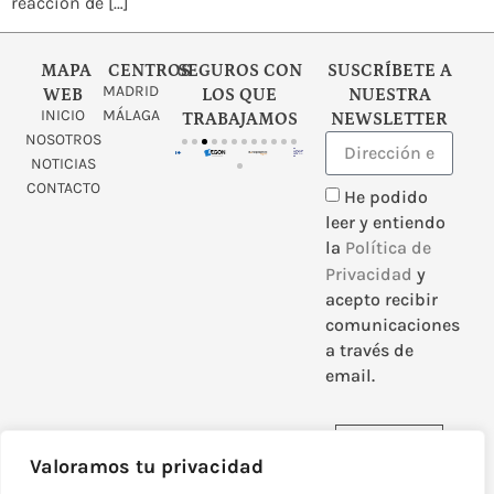
reacción de […]
MAPA
CENTROS
SEGUROS CON
SUSCRÍBETE A
MADRID
WEB
LOS QUE
NUESTRA
INICIO
MÁLAGA
TRABAJAMOS
NEWSLETTER
NOSOTROS
NOTICIAS
CONTACTO
He podido
leer y entiendo
la
Política de
Privacidad
y
acepto recibir
comunicaciones
a través de
email.
Enviar
Valoramos tu privacidad