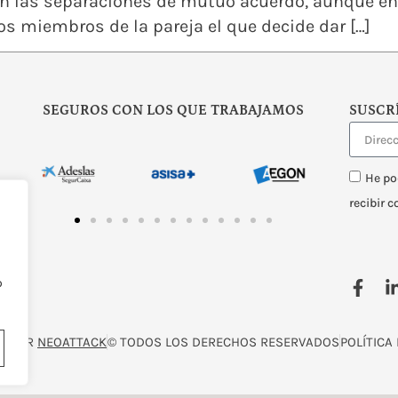
ran las separaciones de mutuo acuerdo, aunque en
os miembros de la pareja el que decide dar […]
SEGUROS CON LOS QUE TRABAJAMOS
SUSCR
He po
recibir 
o
O POR
NEOATTACK
© TODOS LOS DERECHOS RESERVADOS
POLÍTICA