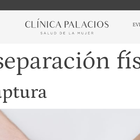
EV
separación fí
uptura