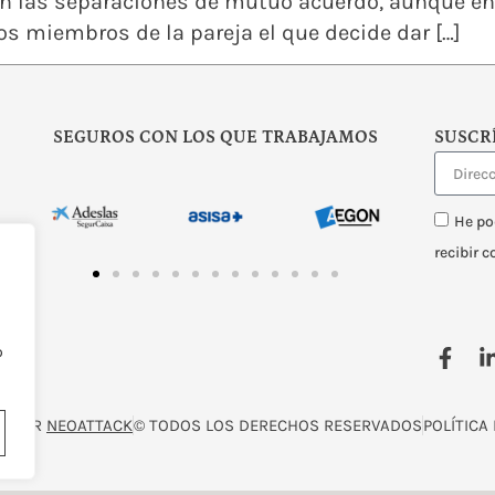
ran las separaciones de mutuo acuerdo, aunque en
os miembros de la pareja el que decide dar […]
SEGUROS CON LOS QUE TRABAJAMOS
SUSCR
He po
recibir 
o
O POR
NEOATTACK
© TODOS LOS DERECHOS RESERVADOS
POLÍTICA