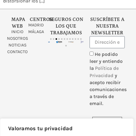
distorsionar los […]
MAPA
CENTROS
SEGUROS CON
SUSCRÍBETE A
MADRID
WEB
LOS QUE
NUESTRA
INICIO
MÁLAGA
TRABAJAMOS
NEWSLETTER
NOSOTROS
NOTICIAS
CONTACTO
He podido
leer y entiendo
la
Política de
Privacidad
y
acepto recibir
comunicaciones
a través de
email.
Enviar
Valoramos tu privacidad