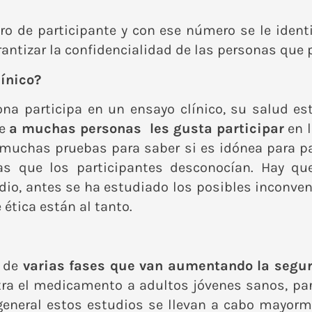
o de participante y con ese número se le identif
rantizar la confidencialidad de las personas que 
línico?
na participa en un ensayo clínico, su salud e
ue
a muchas personas les gusta participar
en l
n muchas pruebas para saber si es idónea para par
as que los participantes desconocían. Hay q
udio, antes se ha estudiado los posibles inconve
 ética están al tanto.
a de
varias fases que van aumentando la segur
tra el medicamento a adultos jóvenes sanos, par
general estos estudios se llevan a cabo mayor