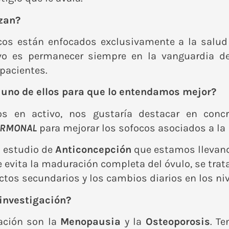
izan?
cos están enfocados exclusivamente a la salud 
etivo es permanecer siempre en la vanguardia 
 pacientes.
uno de ellos para que lo entendamos mejor?
os en activo, nos gustaría destacar en conc
ORMONAL
para mejorar los sofocos asociados a l
l estudio de
Anticoncepción
que estamos llevand
 evita la maduración completa del óvulo, se trat
ectos secundarios y los cambios diarios en los n
 investigación?
gación son la
Menopausia
y la
Osteoporosis
. T