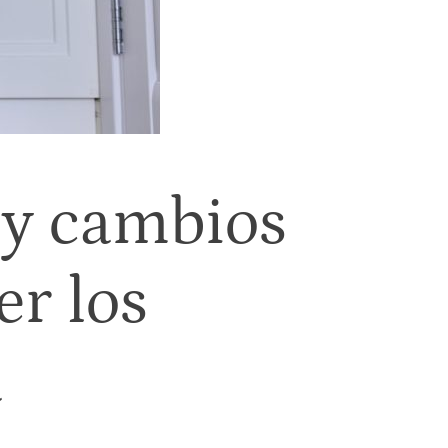
 y cambios
r los
a