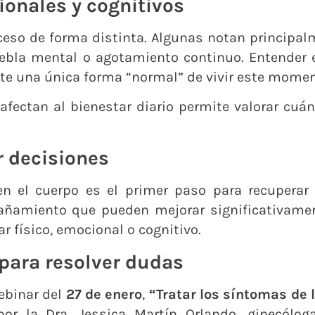
ionales y cognitivos
eso de forma distinta. Algunas notan principal
, niebla mental o agotamiento continuo. Entender
te una única forma “normal” de vivir este moment
afectan al bienestar diario permite valorar cuá
 decisiones
n el cuerpo es el primer paso para recuperar el
ñamiento que pueden mejorar significativamen
r físico, emocional o cognitivo.
 para resolver dudas
ebinar del
27 de enero
,
“Tratar los síntomas de 
por la Dra. Jessica Martín Orlando, ginecólo