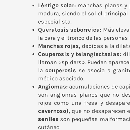
Léntigo solar:
manchas planas y p
madura, siendo el sol el principa
especialista.
Queratosis seborreica:
Más eleva
la cara y el tronco de las personas
Manchas rojas,
debidas a la dila
Couperosis y telangiectasias:
di
llaman «spiders». Pueden aparece
la
couperosis
se asocia a grani
médico asociado.
Angiomas
:
acumulaciones de capil
son angiomas planos que no de
rojos como una fresa y desaparec
cavernoso),
que no desaparecen e
seniles
son pequeñas malformacion
cutáneo.