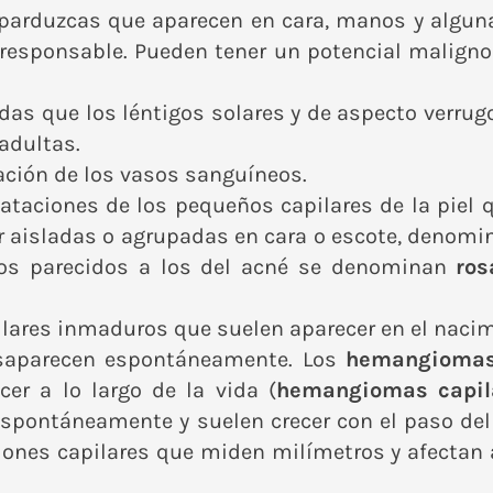
arduzcas que aparecen en cara, manos y alguna
l responsable. Pueden tener un potencial malign
das que los léntigos solares y de aspecto verrug
 adultas.
tación de los vasos sanguíneos.
lataciones de los pequeños capilares de la piel
r aisladas o agrupadas en cara o escote, denom
tos parecidos a los del acné se denominan
ros
ares inmaduros que suelen aparecer en el naci
saparecen espontáneamente. Los
hemangioma
er a lo largo de la vida (
hemangiomas capil
spontáneamente y suelen crecer con el paso del
es capilares que miden milímetros y afectan al