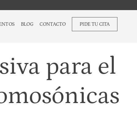
ENTOS
BLOG
CONTACTO
PIDE TU CITA
siva para el
romosónicas