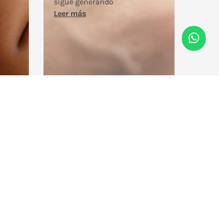
sigue generando
Leer más