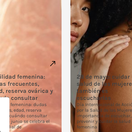
ilidad femenina:
28 de mayo: cuidar 
as frecuentes,
salud de las mujer
, reserva ovárica y
también es
ndo consultar
escucharlas
lidad femenina: dudas
Día Internacional de Acci
entes, edad, reserva
por la Salud de las Mujere
ca y cuándo consultar
importancia de escuchar,
4 de junio se celebra el
prevenir y cuidar la salud
Mundial de
femenina
o