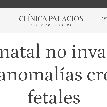
EV
atal no inva
 anomalías c
fetales