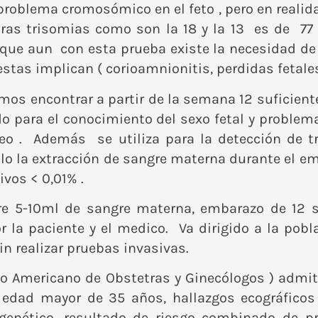
problema cromosómico en el feto , pero en realid
otras trisomias como son la 18 y la 13 es de 7
a que aun con esta prueba existe la necesidad de 
 estas implican ( corioamnionitis, perdidas feta
os encontrar a partir de la semana 12 suficient
o para el conocimiento del sexo fetal y problem
eo . Además se utiliza para la detección de t
lo la extracción de sangre materna durante el e
vos < 0,01% .
ere 5-10ml de sangre materna, embarazo de 12 
la paciente y el medico. Va dirigido a la pobla
n realizar pruebas invasivas.
io Americano de Obstetras y Ginecólogos ) admite
dad mayor de 35 años, hallazgos ecográficos
nético, resultado de riesgo combinado de pri