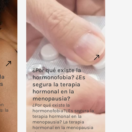
¿Por qué existe la
la
hormonofobia? ¿Es
es
segura la terapia
hormonal en la
menopausia?
ón
¿Por qué existe la
s: la
hormonofobia?¿Es segura la
terapia hormonal en la
menopausia? La terapia
hormonal en la menopausia