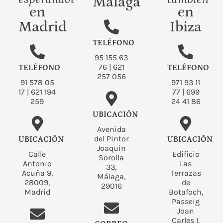
Málaga
en
en
Madrid
Ibiza
TELÉFONO
95 155 63
76
|
621
TELÉFONO
TELÉFONO
257 056
91 578 05
971 93 11
17
|
621 194
77
|
699
259
24 41 86
UBICACIÓN
Avenida
del Pintor
UBICACIÓN
UBICACIÓN
Joaquin
Calle
Edificio
Sorolla
Antonio
Las
33,
Acuña 9,
Terrazas
Málaga,
28009,
de
29016
Madrid
Botafoch,
Passeig
Joan
Carles I,