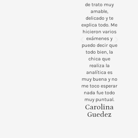
el
de trato muy
atesoro como
nto de
amable,
oro en paño.
 de la
delicado y te
También quiero
r.
explica todo. Me
destacar la
nda
hicieron varios
amabilidad de
exámenes y
todo el personal
az
puedo decir que
administrativo’
Alicia
todo bien, la
chica que
Ismodes
realiza la
analítica es
muy buena y no
me toco esperar
nada fue todo
muy puntual.
Carolina
Guedez