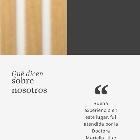
Qué dicen
sobre
nosotros
nte
Buena
¡Fantástico! El
M
con un
experiencia en
doctor Palacios
at
 de
este lugar, fui
es realmente
nales
atendida por la
toda una
osos,
Doctora
eminencia, sus
cl
 apoyo
Mariella Lilue
consejos os
p