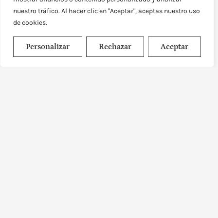
Síntomas de la perimenopausia: cómo
nuestro tráfico. Al hacer clic en "Aceptar", aceptas nuestro uso
reconocer los primeros cambios ¿Tu
de cookies.
menstruación ya no llega con la misma
regularidad, duermes peor,
Leer más
Personalizar
Rechazar
Aceptar