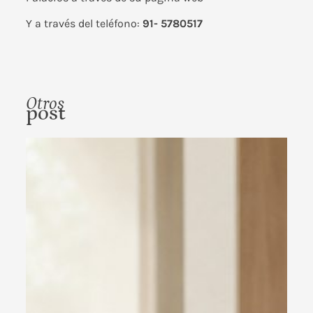
Y a través del teléfono:
91- 5780517
Otros
post