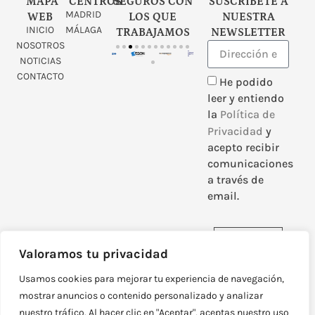
MAPA
CENTROS
SEGUROS CON
SUSCRÍBETE A
MADRID
WEB
LOS QUE
NUESTRA
INICIO
MÁLAGA
TRABAJAMOS
NEWSLETTER
NOSOTROS
NOTICIAS
CONTACTO
He podido
leer y entiendo
la
Política de
Privacidad
y
acepto recibir
comunicaciones
a través de
email.
Enviar
Valoramos tu privacidad
Usamos cookies para mejorar tu experiencia de navegación,
mostrar anuncios o contenido personalizado y analizar
nuestro tráfico. Al hacer clic en "Aceptar", aceptas nuestro uso