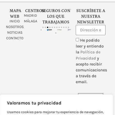
MAPA
CENTROS
SEGUROS CON
SUSCRÍBETE A
MADRID
WEB
LOS QUE
NUESTRA
INICIO
MÁLAGA
TRABAJAMOS
NEWSLETTER
NOSOTROS
NOTICIAS
CONTACTO
He podido
leer y entiendo
la
Política de
Privacidad
y
acepto recibir
comunicaciones
a través de
email.
Enviar
Valoramos tu privacidad
Usamos cookies para mejorar tu experiencia de navegación,