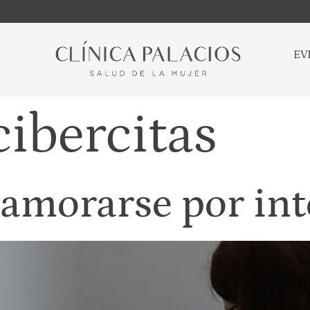
EV
cibercitas
amorarse por int