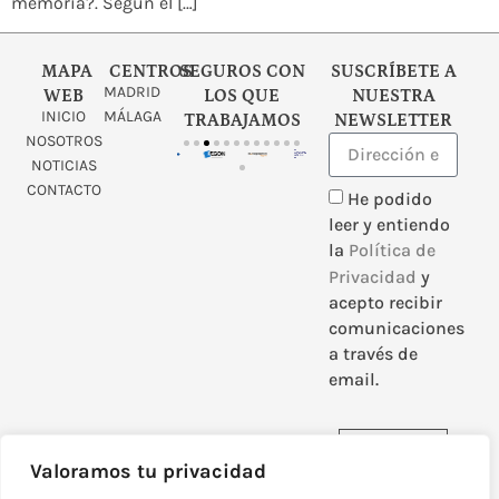
memoria?. Según el […]
MAPA
CENTROS
SEGUROS CON
SUSCRÍBETE A
MADRID
WEB
LOS QUE
NUESTRA
INICIO
MÁLAGA
TRABAJAMOS
NEWSLETTER
NOSOTROS
NOTICIAS
CONTACTO
He podido
leer y entiendo
la
Política de
Privacidad
y
acepto recibir
comunicaciones
a través de
email.
Enviar
Valoramos tu privacidad