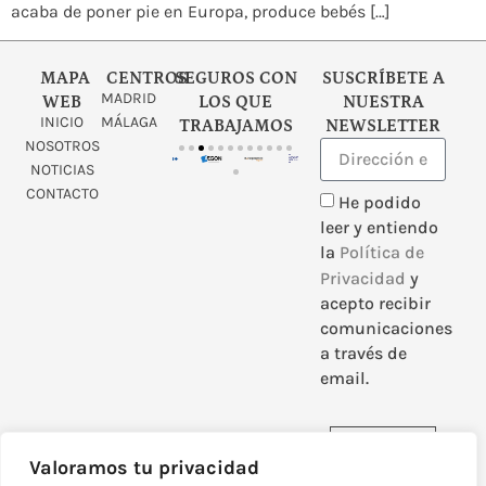
acaba de poner pie en Europa, produce bebés […]
MAPA
CENTROS
SEGUROS CON
SUSCRÍBETE A
MADRID
WEB
LOS QUE
NUESTRA
INICIO
MÁLAGA
TRABAJAMOS
NEWSLETTER
NOSOTROS
NOTICIAS
CONTACTO
He podido
leer y entiendo
la
Política de
Privacidad
y
acepto recibir
comunicaciones
a través de
email.
Enviar
Valoramos tu privacidad