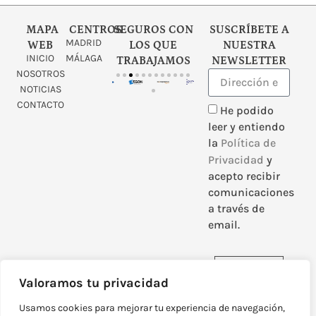
MAPA
CENTROS
SEGUROS CON
SUSCRÍBETE A
MADRID
WEB
LOS QUE
NUESTRA
INICIO
MÁLAGA
TRABAJAMOS
NEWSLETTER
NOSOTROS
NOTICIAS
CONTACTO
He podido
leer y entiendo
la
Política de
Privacidad
y
acepto recibir
comunicaciones
a través de
email.
Enviar
Valoramos tu privacidad
Usamos cookies para mejorar tu experiencia de navegación,