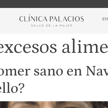
EV
excesos alime
comer sano en Na
ello?