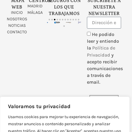
MAPA
CENTROS
SEGUROS CON
SUSCRÍBETE A
MADRID
WEB
LOS QUE
NUESTRA
INICIO
MÁLAGA
TRABAJAMOS
NEWSLETTER
NOSOTROS
NOTICIAS
CONTACTO
He podido
leer y entiendo
la
Política de
Privacidad
y
acepto recibir
comunicaciones
a través de
email.
Enviar
Valoramos tu privacidad
Usamos cookies para mejorar tu experiencia de navegación,
mostrar anuncios o contenido personalizado y analizar
nuestro tráfico. Al hacer clic en "Aceptar", aceptas nuestro uso