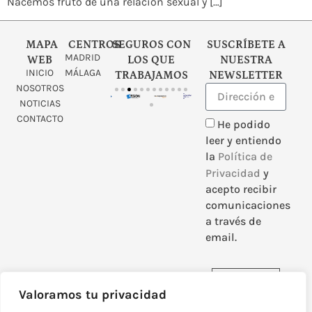
Nacemos fruto de una relación sexual y […]
MAPA
CENTROS
SEGUROS CON
SUSCRÍBETE A
MADRID
WEB
LOS QUE
NUESTRA
INICIO
MÁLAGA
TRABAJAMOS
NEWSLETTER
NOSOTROS
NOTICIAS
CONTACTO
He podido
leer y entiendo
la
Política de
Privacidad
y
acepto recibir
comunicaciones
a través de
email.
Enviar
Valoramos tu privacidad