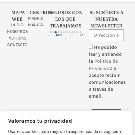
MAPA
CENTROS
SEGUROS CON
SUSCRÍBETE A
MADRID
WEB
LOS QUE
NUESTRA
INICIO
MÁLAGA
TRABAJAMOS
NEWSLETTER
NOSOTROS
NOTICIAS
CONTACTO
He podido
leer y entiendo
la
Política de
Privacidad
y
acepto recibir
comunicaciones
a través de
email.
Enviar
Valoramos tu privacidad
Usamos cookies para mejorar tu experiencia de navegación,