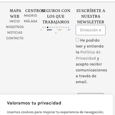
MAPA
CENTROS
SEGUROS CON
SUSCRÍBETE A
MADRID
WEB
LOS QUE
NUESTRA
INICIO
MÁLAGA
TRABAJAMOS
NEWSLETTER
NOSOTROS
NOTICIAS
CONTACTO
He podido
leer y entiendo
la
Política de
Privacidad
y
acepto recibir
comunicaciones
a través de
email.
Enviar
Valoramos tu privacidad
Usamos cookies para mejorar tu experiencia de navegación,