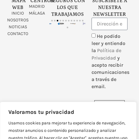
MAPA
CENTROS
SEGUROS CON
SUSCRÍBETE A
MADRID
WEB
LOS QUE
NUESTRA
INICIO
MÁLAGA
TRABAJAMOS
NEWSLETTER
NOSOTROS
NOTICIAS
CONTACTO
He podido
leer y entiendo
la
Política de
Privacidad
y
acepto recibir
comunicaciones
a través de
email.
Enviar
Valoramos tu privacidad
Usamos cookies para mejorar tu experiencia de navegación,
mostrar anuncios o contenido personalizado y analizar
nuestro tráfico. Al hacer clic en "Aceptar", aceptas nuestro uso