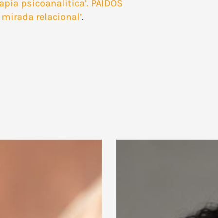
apia psicoanalítica’. PAIDOS
a mirada relacional’
.