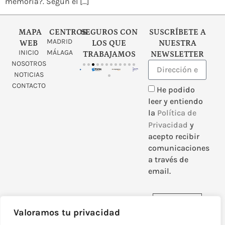
memoria?. Según el […]
MAPA
CENTROS
SEGUROS CON
SUSCRÍBETE A
MADRID
WEB
LOS QUE
NUESTRA
INICIO
MÁLAGA
TRABAJAMOS
NEWSLETTER
NOSOTROS
NOTICIAS
CONTACTO
He podido
leer y entiendo
la
Política de
Privacidad
y
acepto recibir
comunicaciones
a través de
email.
Enviar
Valoramos tu privacidad