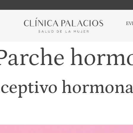
EV
Parche horm
nceptivo hormona