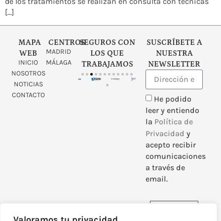
de los tratamientos se realizan en consulta con técnicas
[…]
MAPA
CENTROS
SEGUROS CON
SUSCRÍBETE A
MADRID
WEB
LOS QUE
NUESTRA
INICIO
MÁLAGA
TRABAJAMOS
NEWSLETTER
NOSOTROS
NOTICIAS
CONTACTO
He podido
leer y entiendo
la
Política de
Privacidad
y
acepto recibir
comunicaciones
a través de
email.
Enviar
Valoramos tu privacidad