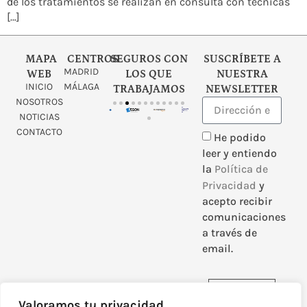
de los tratamientos se realizan en consulta con técnicas
[…]
MAPA
CENTROS
SEGUROS CON
SUSCRÍBETE A
MADRID
WEB
LOS QUE
NUESTRA
INICIO
MÁLAGA
TRABAJAMOS
NEWSLETTER
NOSOTROS
NOTICIAS
CONTACTO
He podido
leer y entiendo
la
Política de
Privacidad
y
acepto recibir
comunicaciones
a través de
email.
Enviar
Valoramos tu privacidad