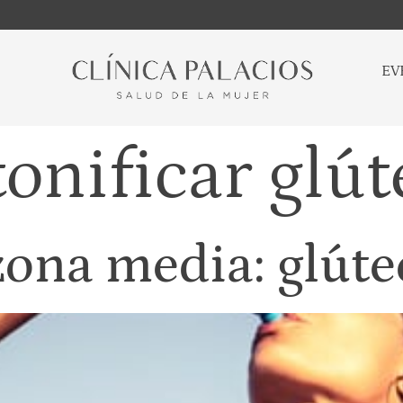
EV
tonificar glút
 zona media: glút