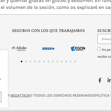
er y quemar grasas en glúteo y abdomen. En funci
el volumen de la sesión, como os explicaré en ca
SEGUROS CON LOS QUE TRABAJAMOS
SUSCR
He po
recibir 
o
O POR
NEOATTACK
© TODOS LOS DERECHOS RESERVADOS
POLÍTICA