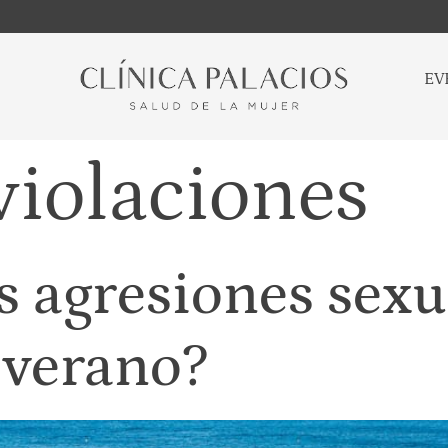
EV
violaciones
 agresiones sexu
e verano?