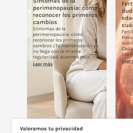
Síntomas de la
Fert
perimenopausia: cómo
dud
reconocer los primeros
edad
cambios
cuá
Síntomas de la
Ferti
perimenopausia: cómo
frecu
reconocer los primeros
ovári
cambios ¿Tu menstruación ya
Cada 
no llega con la misma
Día 
regularidad, duermes peor,
Leer
Leer más
Valoramos tu privacidad