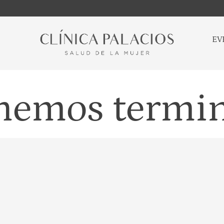
EV
 hemos termi