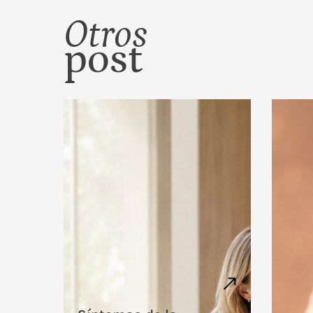
Otros
post