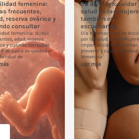
ilidad femenina:
28 de mayo: cuidar 
as frecuentes,
salud de las mujer
, reserva ovárica y
también es
ndo consultar
escucharlas
lidad femenina: dudas
Día Internacional de Acci
entes, edad, reserva
por la Salud de las Mujere
ca y cuándo consultar
importancia de escuchar,
4 de junio se celebra el
prevenir y cuidar la salud
Mundial de
femenina
 más
Leer más