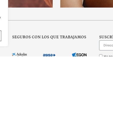
o
SEGUROS CON LOS QUE TRABAJAMOS
SUSCR
He po
recibir 
O POR
NEOATTACK
© TODOS LOS DERECHOS RESERVADOS
POLÍTICA