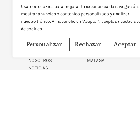
Usamos cookies para mejorar tu experiencia de navegación,
mostrar anuncios o contenido personalizado y analizar
nuestro tráfico. Al hacer clic en "Aceptar", aceptas nuestro us
de cookies.
Personalizar
Rechazar
Aceptar
MAPA WEB
CENTROS
INICIO
MADRID
NOSOTROS
MÁLAGA
NOTICIAS
CONTACTO
DISEÑADO Y DESARROLLAD