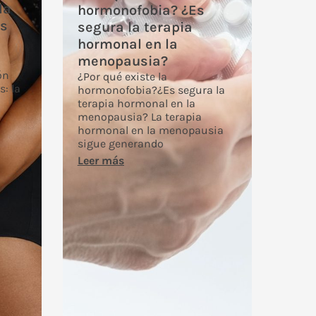
la
hormonofobia? ¿Es
es
segura la terapia
hormonal en la
menopausia?
ón
¿Por qué existe la
s: la
hormonofobia?¿Es segura la
terapia hormonal en la
menopausia? La terapia
hormonal en la menopausia
sigue generando
Leer más