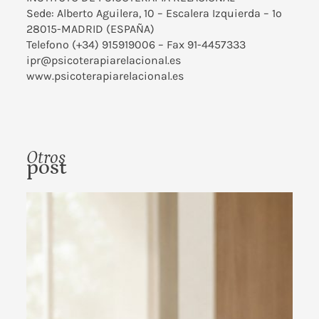
Sede: Alberto Aguilera, 10 – Escalera Izquierda – 1º
28015-MADRID (ESPAÑA)
Telefono (+34) 915919006 – Fax 91-4457333
ipr@psicoterapiarelacional.es
www.psicoterapiarelacional.es
Otros
post