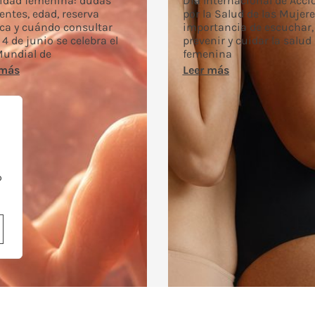
lidad femenina: dudas
Día Internacional de Acci
entes, edad, reserva
por la Salud de las Mujere
ca y cuándo consultar
importancia de escuchar,
4 de junio se celebra el
prevenir y cuidar la salud
Mundial de
femenina
 más
Leer más
o