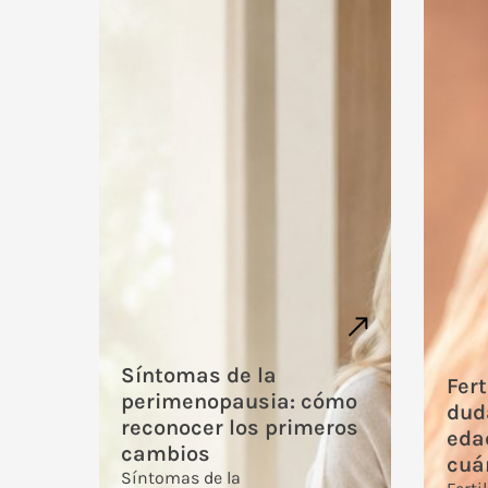
Síntomas de la
Fert
perimenopausia: cómo
dud
reconocer los primeros
edad
cambios
cuá
Síntomas de la