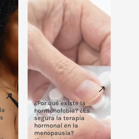
¿Por qué existe la
la
hormonofobia? ¿Es
es
segura la terapia
hormonal en la
menopausia?