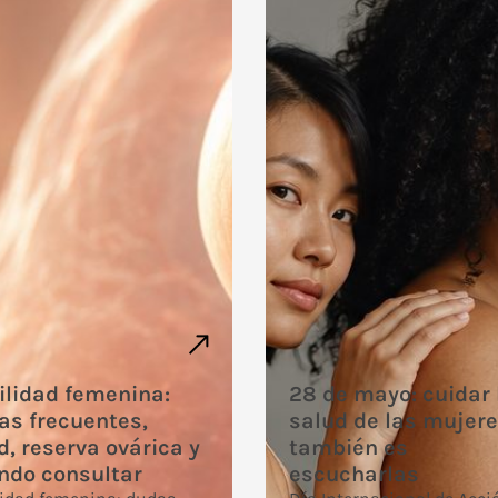
ilidad femenina:
28 de mayo: cuidar 
as frecuentes,
salud de las mujer
, reserva ovárica y
también es
ndo consultar
escucharlas