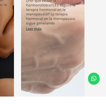
ón
¿Por qué existe la
s: la
hormonofobia?¿Es segura la
terapia hormonal en la
menopausia? La terapia
hormonal en la menopausia
sigue generando
Leer más