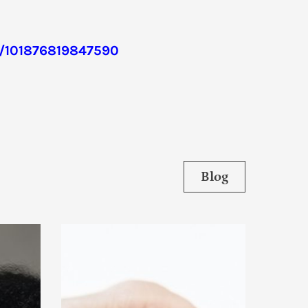
s/101876819847590
Blog