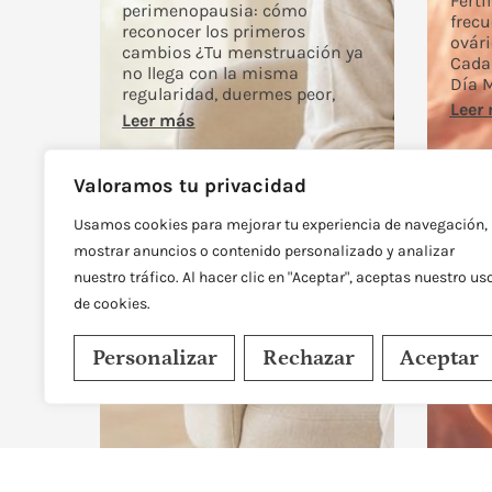
Ferti
perimenopausia: cómo
frecu
reconocer los primeros
ovári
cambios ¿Tu menstruación ya
Cada 
no llega con la misma
Día 
regularidad, duermes peor,
Leer
Leer más
Valoramos tu privacidad
Usamos cookies para mejorar tu experiencia de navegación,
mostrar anuncios o contenido personalizado y analizar
nuestro tráfico. Al hacer clic en "Aceptar", aceptas nuestro us
de cookies.
Personalizar
Rechazar
Aceptar