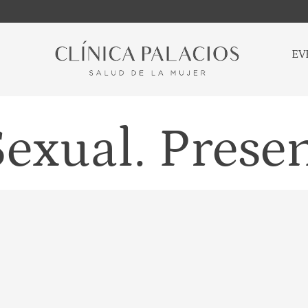
EV
exual. Prese